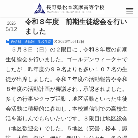
令和８年度 前期生徒総会を行い
2026
5/12
ました
2026年5月12日
通信制
通信制 学校生活
５月３日（日）の２限目に，令和８年度の前期
生徒総会を行いました。ゴールデンウィーク中で
学校紹介
午前部・午後部
したが，昨年度の９９名よりも多い１０７名の生
徒が出席しました。令和７年度の活動報告や令和
学校長挨拶
お知らせ
８年度の活動計画が審議され，承認されました。
学校概要
午前部・午後部の学び
多くの行事やクラブ活動，地区活動といった生徒
方
教育方針
会活動に積極的に参加し，本校通信制での高校生
知っておきたいこと
活を楽しんでもらいたいです。３限目は地区総会
教育課程案内
年間行事予定
（地区歓迎会）でした。５地区（安曇，松本，諏
アクセス