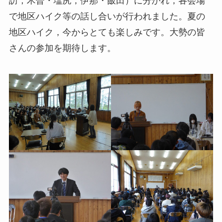
訪，木曽・塩尻，伊那・飯田）に分かれ，各会場
生徒会
教育振興会
で地区ハイク等の話し合いが行われました。夏の
部活動紹介
地区ハイク，今からとても楽しみです。大勢の皆
同窓会
進路について
さんの参加を期待します。
学費について
Q&A
夜間部
通信制
お知らせ
お知らせ
夜間部について
通信制について
夜間部の特色
学校生活
重要視していること
年間行事予定