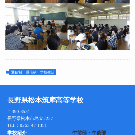
年間行事予定
アクセス
学校生活
進路について
進路について
学費について
学費について
Q&A
Q&A
通信制
通信制 学校生活
入試情報
各種証明書
長野県松本筑摩高等学校
保健室より
〒390-8531
お問い合わせ
長野県松本市島立2237
TEL：0263-47-1351
学校紹介
午前部・午後部